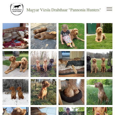
Zum
Magyar Vizsla Drahthaar "Pannonia Hunters"
Hauptinhalt
springen